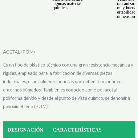
algunas materias
mecanizaci
químicas.
muy buena
estabilidad
dimensional
ACETAL (POM)
Es un tipo de plástico técnico con una gran resistencia mecánica y
rigidez, empleado para la fabricación de diversas piezas
industriales, especialmente aquellas que deben funcionar en
entornos húmedos. También es conocido como poliacetal,
poliformaldehído y, desde el punto de vista químico, se denomina
polioximetileno (POM).
DESIGNACIÓN
CARACTERÍSTICAS