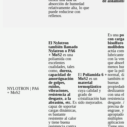
de aislamiento
absorción de humedad
relativamente alta, lo que
puede reducirse con
rellenos.
Es una
pol
con carga 
El Nylotron
bisulfuro d
también llamado
molibdeno
Nylatron o PA6
actúa como
+ MoS2
es una
lubricante s
poliamida con
con la venta
excelentes
que absorbe
cualidades, tales
menos hum
como,
dureza,
que la poli
capacidad de
El
Poliamida 6 +
normal, dán
amortiguación
MoS2
es un
también mu
de golpes,
material
buenas
ruidos,
termoplástico
propiedades
NYLOTRON | PA6
vibraciones,
cuya calidad y
deslizamien
+ MoS2
resistencia al
grado de
con una ele
desgaste, a la
cristalización han
resistencia a
abrasión, etc.
Es
sido mejorados.
desgaste. As
capaz de soportar
precisa de
cargas dinámicas,
engrase, y e
es bastante
apropiado p
resistente al calor
múltiples
y tiene buena
aplicaciones
resistencia contra
Tiene una fá