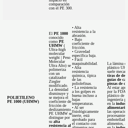
impacto en
comparación
con el PE 300.
• Alta
resistencia a la
El
PE 1000
abrasión.
conocido
• Bajo
como
PE
coeficiente de
UHMW
(
fricción.
Ultra-high
• Gravedad
molecular
específica baja.
weight | Peso
• Fácil
Molecular
maquinabilidad.
La lámina d
Ultra Alto) se
• Alta
plástico U
polimeriza
resistencia
suele mecani
con un
química, típica
tiras de des
catalizador
de las
guías de ca
Ziegler
poliolefinas.
piezas de c
modificado.
• La resistencia
Al estar apr
La densidad
a los golpes es
por la FDA e
disminuye y
buena incluso a
plástico de
POLIETILENO
se mejora el
bajas
ingeniería p
PE 1000 (UHMW)
coeficiente de
temperaturas.
en la
indust
fricción de
• Al ser
alimentaria
deslizamiento.
fisiológicamente
las operacio
PE UHMW se
inerte, está
procesamien
distingue por
aprobado para
embotellado
su
alta
el contacto con
alimentos, a
resistencia al
alimentos por
en la
industr