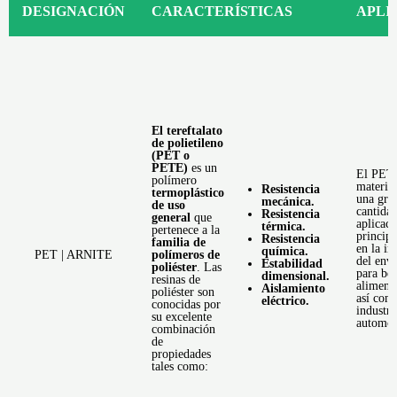
DESIGNACIÓN
CARACTERÍSTICAS
APLI
El tereftalato
de polietileno
(PET o
PETE)
es un
El PET 
polímero
materia
Resistencia
termoplástico
una gra
mecánica.
de uso
cantida
Resistencia
general
que
aplicaci
térmica.
pertenece a la
princip
Resistencia
familia de
en la in
química.
PET | ARNITE
polímeros de
del env
Estabilidad
poliéster
. Las
para be
dimensional.
resinas de
aliment
Aislamiento
poliéster son
así com
eléctrico.
conocidas por
industri
su excelente
automot
combinación
de
propiedades
tales como: