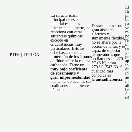
El 
flu
La característica
plás
principal de este
bla
material es que es
par
Destaca por ser un
prácticamente inerte, no
vers
gran aislante
reacciona con otras
med
eléctrico y
sustancias químicas
pol
sumamente flexible,
excepto en
radi
no se altera por la
circunstancias muy
muc
acción de la luz y es
particulares. Esto se
de t
capaz de soportar
debe básicamente a la
y es
PTFE | TEFLÓN
temperaturas que
protección de los átomos
gra
oscilan desde –270
de flúor sobre la cadena
apli
°C (3 K) hasta
carbonada. Tiene un
indu
270 °C (543 K). Su
muy bajo coeficiente
div
cualidad más
de rozamiento y
indu
conocida es
gran impermeabilidad
,
aero
la
antiadherencia
.
manteniendo además sus
indu
cualidades en ambientes
ali
húmedos.
beb
far
tel