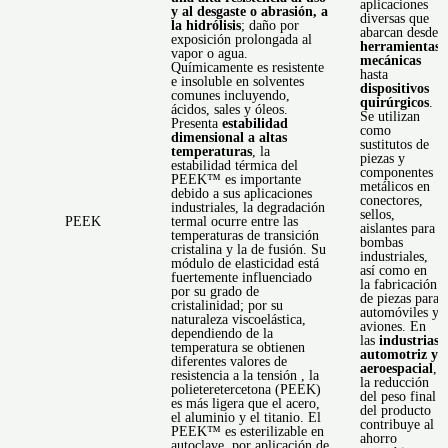
aplicaciones
c
y al desgaste o abrasión, a
diversas que
c
la hidrólisis
; daño por
abarcan desde
exposición prolongada al
herramientas
f
vapor o agua.
mecánicas
c
Químicamente es resistente
hasta
a
e insoluble en solventes
dispositivos
f
comunes incluyendo,
quirúrgicos
.
e
ácidos, sales y óleos.
Se utilizan
o
Presenta
estabilidad
como
t
dimensional a altas
sustitutos de
c
temperaturas
, la
piezas y
d
estabilidad térmica del
componentes
v
PEEK™ es importante
metálicos en
d
debido a sus aplicaciones
conectores,
r
industriales, la degradación
sellos,
f
PEEK
termal ocurre entre las
aislantes para
f
temperaturas de transición
bombas
c
cristalina y la de fusión. Su
industriales,
d
módulo de elasticidad está
así como en
h
fuertemente influenciado
la fabricación
p
por su grado de
de piezas para
r
cristalinidad; por su
automóviles y
q
naturaleza viscoelástica,
aviones. En
e
dependiendo de la
las
industrias
y
temperatura se obtienen
automotriz y
m
diferentes valores de
aeroespacial
,
s
resistencia a la tensión , la
la reducción
h
polieteretercetona (PEEK)
del peso final
e
es más ligera que el acero,
del producto
i
el aluminio y el titanio. El
contribuye al
f
PEEK™ es esterilizable en
ahorro
b
autoclave, por aplicación de