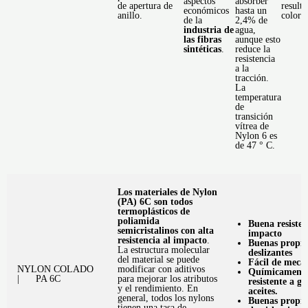
aspectos
absorber
de apertura de
result
económicos
hasta un
anillo.
color.
de la
2,4% de
industria de
agua,
las fibras
aunque esto
sintéticas
.
reduce la
resistencia
a la
tracción.
La
temperatura
de
transición
vítrea de
Nylon 6 es
de 47 ° C.
Los materiales de Nylon
(PA) 6C son todos
termoplásticos de
poliamida
Buena resisten
semicristalinos con alta
impacto
resistencia al impacto
.
Buenas propie
La estructura molecular
deslizantes
del material se puede
Fácil de meca
NYLON COLADO
modificar con aditivos
Químicament
| PA 6C
para mejorar los atributos
resistente a gr
y el rendimiento. En
aceites.
general, todos los nylons
Buenas propie
tienen una tasa de