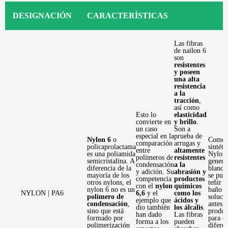
DESIGNACIÓN
CARACTERÍSTICAS
Las fibras
de nailon 6
son
resistentes
y poseen
una alta
resistencia
a la
tracción
,
así como
Esto lo
elasticidad
convierte en
y brillo
.
un caso
Son a
especial en la
prueba de
Nylon 6
o
Como f
comparación
arrugas y
policaprolactama
sintéti
entre
altamente
es una poliamida
Nylon 
polímeros de
resistentes
semicristalina. A
genera
condensación
a la
diferencia de la
blanco
y adición. Su
abrasión y
mayoría de los
se pue
competencia
productos
otros nylons, el
teñir e
con el
nylon
químicos
nylon 6 no es un
baño d
NYLON | PA6
6,6
y el
como los
polímero de
soluci
ejemplo que
ácidos y
condensación
,
antes d
dio también
los álcalis
.
sino que está
produc
han dado
Las fibras
formado por
para o
forma a los
pueden
polimerización
diferen