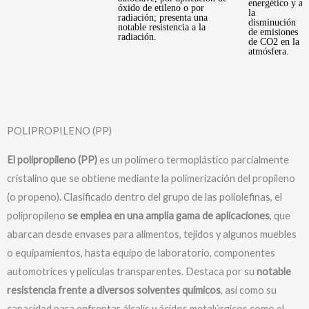
energético y a
a
óxido de etileno o por
la
b
radiación; presenta una
disminución
i
notable resistencia a la
de emisiones
a
radiación.
de CO2 en la
u
atmósfera.
m
POLIPROPILENO (PP)
El polipropileno (PP)
es un polímero termoplástico parcialmente
cristalino que se obtiene mediante la polimerización del propileno
(o propeno). Clasificado dentro del grupo de las poliolefinas, el
polipropileno
se emplea en una amplia gama de aplicaciones
, que
abarcan desde envases para alimentos, tejidos y algunos muebles
o equipamientos, hasta equipo de laboratorio, componentes
automotrices y películas transparentes. Destaca por su
notable
resistencia frente a diversos solventes químicos
, así como su
capacidad para enfrentar álcalis y ácidos metalúrgicos como el