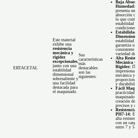
Baja Absorc
Humedad:
E
presenta una
absorción d
lo que contr
estabilidad e
condiciones 
Estabilidad
Dimensiona
Este material
estabilidad 
exhibe una
garantiza un
resistencia
consistente 
mecánica y
variedad de 
Sus
rigidez
Alta Resiste
características
excepcionales
,
Mecánica y
más
junto con una
Rigidez:
Des
destacables
ERTACETAL
estabilidad
impresionant
son las
dimensional
mecánica y r
siguientes:
sobresaliente y
proporcionan
una facilidad
y durabilida
destacada para
Fácil Maqu
el maquinado.
practicidad p
maquinado fa
creación de
precisos y c
Resistencia 
PH7-14:
Exh
alta resistenc
con un rang
entre 7 y 14.