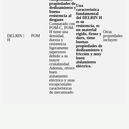
propiedades de
Una
deslizamiento y
característica
buena
fundamental
resistencia al
del DELRIN H
desgaste
.
es su
Comparado con
resistencia, es
POM-C, POM-
un material
H tiene una
Otras
rígido, firme y
DELRIN | POM
densidad,
propiedades
duro, tiene
H
dureza y
incluyen:
buenas
resistencia
propiedades de
ligeramente
deslizamiento y
superiores
fricción y muy
debido a su
buen
mayor
aislamiento
cristalinidad.
eléctrico.
Además, ofrece
buen
aislamiento
eléctrico y unas
excepcionales
características
de mecanizado.