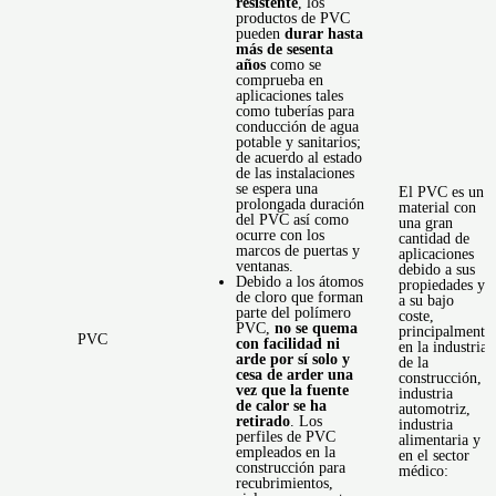
resistente
, los
productos de PVC
pueden
durar hasta
más de sesenta
años
como se
comprueba en
aplicaciones tales
como tuberías para
conducción de agua
potable y sanitarios;
de acuerdo al estado
de las instalaciones
se espera una
El PVC es un
prolongada duración
material con
del PVC así como
una gran
ocurre con los
cantidad de
marcos de puertas y
aplicaciones
ventanas.
debido a sus
Debido a los átomos
propiedades y
de cloro que forman
a su bajo
parte del polímero
coste,
PVC,
no se quema
principalmente
PVC
con facilidad ni
en la industria
arde por sí solo y
de la
cesa de arder una
construcción,
vez que la fuente
industria
de calor se ha
automotriz,
retirado
. Los
industria
perfiles de PVC
alimentaria y
empleados en la
en el sector
construcción para
médico:
recubrimientos,