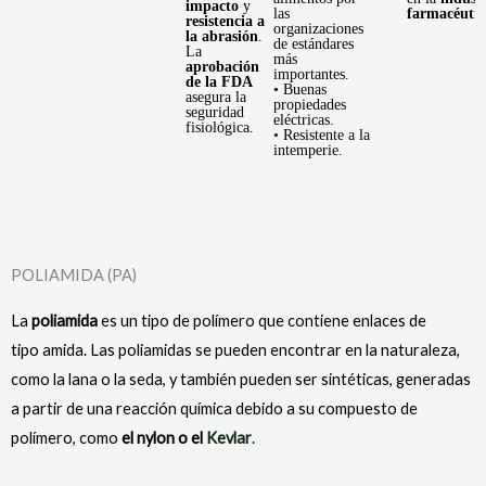
impacto
y
las
farmacéutic
resistencia a
organizaciones
la abrasión
.
de estándares
La
más
aprobación
importantes.
de la FDA
• Buenas
asegura la
propiedades
seguridad
eléctricas.
fisiológica.
• Resistente a la
intemperie.
POLIAMIDA (PA)
La
poliamida
es un tipo de polímero que contiene enlaces de
tipo amida. Las poliamidas se pueden encontrar en la naturaleza,
como la lana o la seda, y también pueden ser sintéticas, generadas
a partir de una reacción química debido a su compuesto de
polímero, como
el nylon o el
Kevlar
.