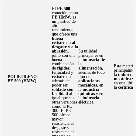
El
PE 500
conocido como
PE HMW
, es
un plástico de
alto
rendimiento
que ofrece una
buena
resistencia al
desgaste y a la
abrasión
,
Su utilidad
junto con una
principal es en
buena
la
industria de
combinación
la
Este materia
de
rigidez,
alimentación
,
principalmen
tenacidad y
además de todo
la
industria
POLIETILENO
resistencia
,
tipo de
mecánica y 
PE 500 (HMW)
además de
aplicaciones
en este últi
poder ser
mecánicas
, en
la
certifica
soldado con
la
industria
facilidad
al
químicas
y en
igual que sus
la
industria
otras versiones
eléctrica
.
como la PE
300. El PE
500 ofrece
mayor
resistencia al
desgaste y
resistencia al