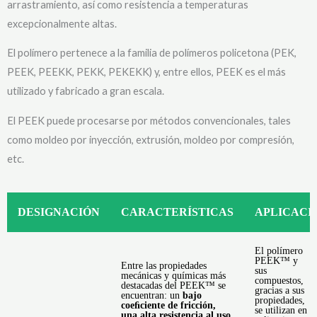
arrastramiento, así como resistencia a temperaturas
excepcionalmente altas.
El polímero pertenece a la familia de polímeros policetona (PEK,
PEEK, PEEKK, PEKK, PEKEKK) y, entre ellos, PEEK es el más
utilizado y fabricado a gran escala.
El PEEK puede procesarse por métodos convencionales, tales
como moldeo por inyección, extrusión, moldeo por compresión,
etc.
DESIGNACIÓN
CARACTERÍSTICAS
APLICACI
El polímero
E
PEEK™ y
b
Entre las propiedades
sus
mecánicas y químicas más
compuestos,
e
destacadas del PEEK™ se
gracias a sus
i
encuentran: un
bajo
propiedades,
c
coeﬁciente de fricción,
se utilizan en
S
una alta resistencia al uso