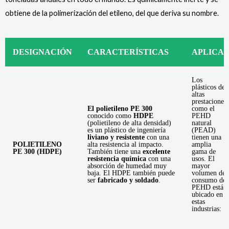
obtiene de la polimerización del etileno, del que deriva su nombre.
DESIGNACIÓN
CARACTERÍSTICAS
APLICAC
Los
plásticos de
altas
prestaciones
El polietileno PE 300
como el
conocido como
HDPE
PEHD
(polietileno de alta densidad)
natural
es un plástico de ingeniería
(PEAD)
liviano y resistente
con una
tienen una
POLIETILENO
alta resistencia al impacto.
amplia
PE 300 (HDPE)
También tiene una
excelente
gama de
resistencia química
con una
usos. El
absorción de humedad muy
mayor
baja. El HDPE
también puede
volumen de
ser
fabricado y soldado
.
consumo de
PEHD está
ubicado en
estas
industrias: