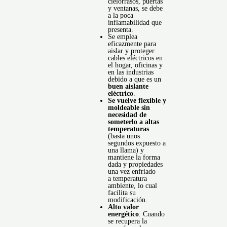
cielorrasos, puertas
y ventanas, se debe
a la poca
inflamabilidad que
presenta.
Se emplea
eficazmente para
aislar y proteger
cables eléctricos en
el hogar, oficinas y
en las industrias
debido a que es un
buen aislante
eléctrico
.
Se vuelve flexible y
moldeable sin
necesidad de
someterlo a altas
temperaturas
(basta unos
segundos expuesto a
una llama) y
mantiene la forma
dada y propiedades
una vez enfriado
a
temperatura
ambiente
, lo cual
facilita su
modificación.
Alto valor
energético
. Cuando
se recupera la