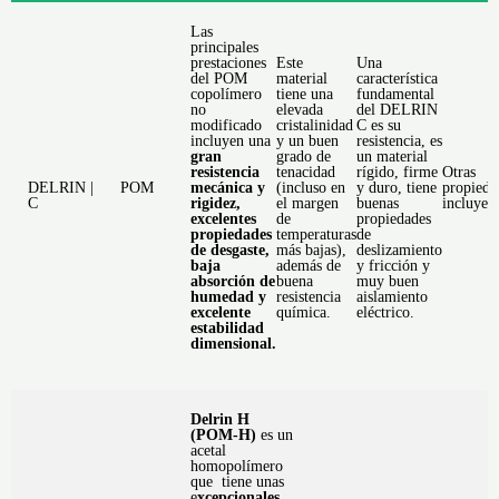
Las
principales
prestaciones
Este
Una
del POM
material
característica
copolímero
tiene una
fundamental
no
elevada
del DELRIN
modificado
cristalinidad
C es su
incluyen una
y un buen
resistencia, es
gran
grado de
un material
resistencia
tenacidad
rígido, firme
Otras
DELRIN | POM
mecánica y
(incluso en
y duro, tiene
propieda
C
rigidez,
el margen
buenas
incluyen
excelentes
de
propiedades
propiedades
temperaturas
de
de desgaste,
más bajas),
deslizamiento
baja
además de
y fricción y
absorción de
buena
muy buen
humedad y
resistencia
aislamiento
excelente
química.
eléctrico.
estabilidad
dimensional.
Delrin H
(POM-H)
es un
acetal
homopolímero
que tiene unas
e
xcepcionales