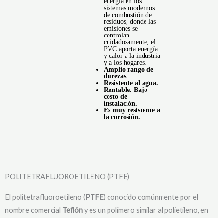
energía en los
sistemas modernos
de combustión de
residuos, donde las
emisiones se
controlan
cuidadosamente, el
PVC aporta energía
y calor a la industria
y a los hogares.
Amplio rango de
durezas.
Resistente al agua.
Rentable. Bajo
costo de
instalación.
Es muy resistente a
la corrosión.
POLITETRAFLUOROETILENO (PTFE)
El politetrafluoroetileno (
PTFE
) conocido comúnmente por el
nombre comercial
Teflón
y es un polímero similar al polietileno, en