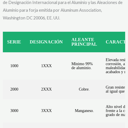
de Designación Internacional para el Aluminio y las Aleaciones de
Aluminio para forja emitida por Aluminum Association,
Washington DC 20006, EE. UU.
ALEANTE
SERIE
DESIGNACIÓN
CARACTE
PRINCIPAL
Elevada resist
Mínimo 99%
corrosión, alt
1000
1XXX
de aluminio.
maleabilidad,
acabados y no
Gran resisten
2000
2XXX
Cobre.
al igual que l
Alto nivel de 
3000
3XXX
Manganeso.
frente a la co
grado de male