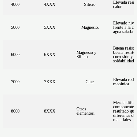
Elevada resist
4000
4XXX
Silicio.
calor.
Elevado nivel
5000
5XXX
Magnesio.
frente a la co
agua salada.
Buena resiste
Magnesio y
buena resisten
6000
6XXX
Silicio.
corrosión y e
soldabilidad.
Elevada resis
7000
7XXX
Cinc.
mecánica.
Mezcla difere
componentes 
Otros
8000
8XXX
resultado que
elementos.
diferentes obj
materiales.