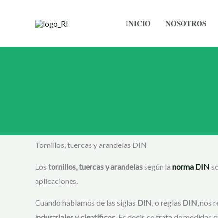
Skip
to
INICIO
NOSOTROS
content
Tornillos, tuercas y arandelas DIN
Los
tornillos, tuercas y arandelas
según la
norma DIN
so
aplicaciones.
Cuando hablamos de las siglas
DIN
, o reglas
DIN
, nos 
industriales y científicos
. Es decir, se trata de medidas 