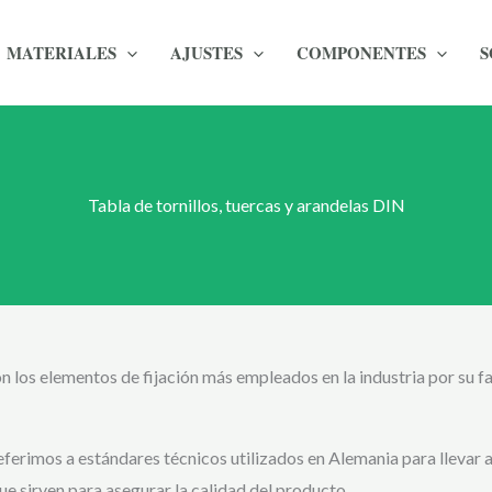
MATERIALES
AJUSTES
COMPONENTES
S
Tabla de tornillos, tuercas y arandelas DIN
n los elementos de fijación más empleados en la industria por su f
referimos a estándares técnicos utilizados en Alemania para llevar 
que sirven para asegurar la calidad del producto.